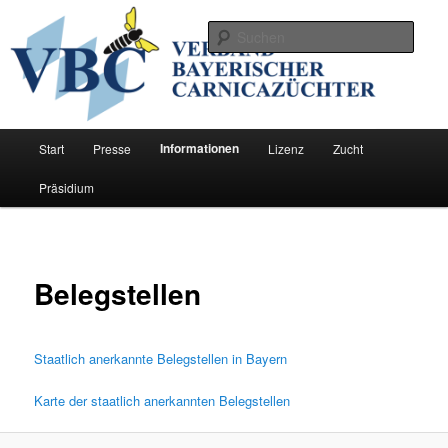
Zum
Förderung der Zucht der Bienenrasse Carnica in Bayern
primären
Such
Inhalt
springen
Verband Bayerischer
Carnicazüchter
Hauptmenü
Informationen
Start
Presse
Lizenz
Zucht
Präsidium
Belegstellen
Staatlich anerkannte Belegstellen in Bayern
Karte der staatlich anerkannten Belegstellen