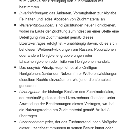
zum Zwecke der Erzeugung von Zuchtmaterial mit
bestimmten
Inverkehrbringen
: das Anbieten, Vorrätighalten zur Abgabe,
Feilhalten und jedes Abgeben von Zuchtmaterial an
Weiterentwicklungen:
sind Züchtungen neuer Honigbienen,
wobei im Laufe der Züchtung zumindest an einer Stelle eine
Beteiligung von Zuchtmaterial gemäß dieses
Lizenzvertrages erfolgt ist – unabhängig davon, ob es sich
bei diesen Weiterentwicklungen um Rassen, Populationen
oder andere Honigbienengruppierungen oder
Einzelhonigbienen oder Teile von Honigbienen handelt.
Das
copyleft
Prinzip: verpflichtet alle künftigen
Honigbienenzüchter den Nutzern ihrer Weiterentwicklungen
dieselben Rechte einzuräumen, wie jene, die sie selbst
genossen
Lizenzgeber:
der bisherige Besitzer des Zuchtmateriales,
der rechtmäßig dieses dem Lizenznehmer überlässt unter
Anwendung der Bestimmungen dieses Vertrages, wo- bei
die Nutzungsrechte am Zuchtmaterial gemäß Artikel 3
übertragen
Lizenznehmer:
jeder, der das Zuchtmaterial nach Maßgabe
dieser Lizenzbestimmungen in seinen Besitz bringt oder