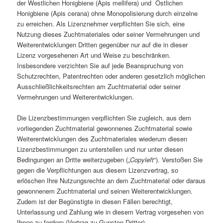
der Westlichen Honigbiene (Apis mellifera) und Östlichen
Honigbiene (Apis cerana) ohne Monopolisierung durch einzelne
zu erreichen. Als Lizenznehmer verpflichten Sie sich, eine
Nutzung dieses Zuchtmateriales oder seiner Vermehrungen und
Weiterentwicklungen Dritten gegenüber nur auf die in dieser
Lizenz vorgesehenen Art und Weise zu beschränken.
Insbesondere verzichten Sie auf jede Beanspruchung von
Schutzrechten, Patentrechten oder anderen gesetzlich möglichen
Ausschließlichkeitsrechten am Zuchtmaterial oder seiner
Vermehrungen und Weiterentwicklungen.
Die Lizenzbestimmungen verpflichten Sie zugleich, aus dem
vorliegenden Zuchtmaterial gewonnenes Zuchtmaterial sowie
Weiterentwicklungen des Zuchtmateriales wiederum diesen
Lizenzbestimmungen zu unterstellen und nur unter diesen
Bedingungen an Dritte weiterzugeben („
Copyleft
“). Verstoßen Sie
gegen die Verpflichtungen aus diesem Lizenzvertrag, so
erlöschen Ihre Nutzungsrechte an dem Zuchtmaterial oder daraus
gewonnenem Zuchtmaterial und seinen Weiterentwicklungen.
Zudem ist der Begünstigte in diesen Fällen berechtigt,
Unterlassung und Zahlung wie in diesem Vertrag vorgesehen von
Ihnen zu fordern (Vertrag zu Gunsten Dritter).