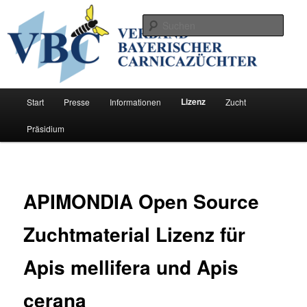
Zum
Förderung der Zucht der Bienenrasse Carnica in Bayern
primären
Such
Inhalt
springen
Verband Bayerischer
Carnicazüchter
Hauptmenü
Lizenz
Start
Presse
Informationen
Zucht
Präsidium
APIMONDIA Open Source
Zuchtmaterial Lizenz für
Apis mellifera und Apis
cerana