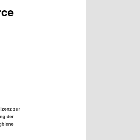
rce
izenz zur
ng der
gbiene