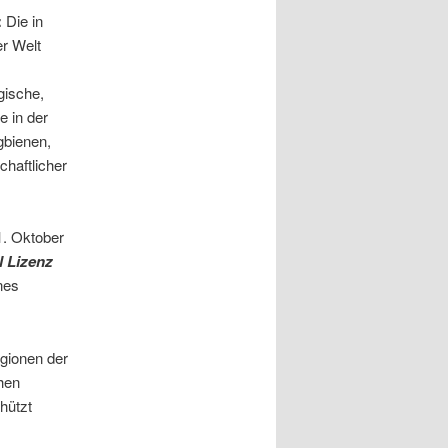
:
Die in
er Welt
gische,
e in der
gbienen,
haftlicher
1. Oktober
l Lizenz
nes
egionen der
hen
hützt