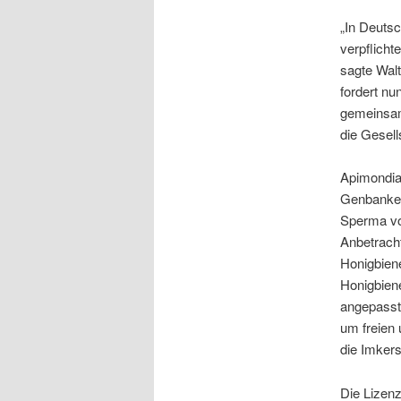
„In Deutsc
verpflicht
sagte Wal
fordert nu
gemeinsam
die Gesell
Apimondia 
Genbanken
Sperma von
Anbetrach
Honigbiene
Honigbiene
angepasst
um freien
die Imkers
Die Lizenz