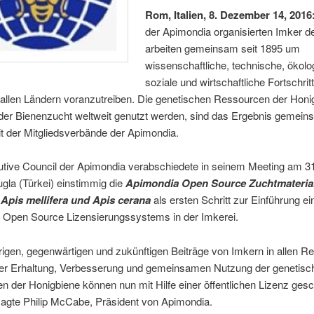
Rom, Italien, 8.
Dezember 14, 2016
der Apimondia organisierten Imker d
arbeiten gemeinsam seit 1895 um
wissenschaftliche, technische, ökolo
soziale und wirtschaftliche Fortschritt
 allen Ländern voranzutreiben. Die genetischen Ressourcen der Honi
der Bienenzucht weltweit genutzt werden, sind das Ergebnis gemeinsc
t der Mitgliedsverbände der Apimondia.
tive Council der Apimondia verabschiedete in seinem Meeting am 3
gla (Türkei) einstimmig die
Apimondia Open Source Zuchtmateria
 Apis mellifera und Apis cerana
als ersten Schritt zur Einführung ei
n Open Source Lizensierungssystems in der Imkerei.
rigen, gegenwärtigen und zukünftigen Beiträge von Imkern in allen R
der Erhaltung, Verbesserung und gemeinsamen Nutzung der genetisc
 der Honigbiene können nun mit Hilfe einer öffentlichen Lizenz gesc
sagte Philip McCabe, Präsident von Apimondia.