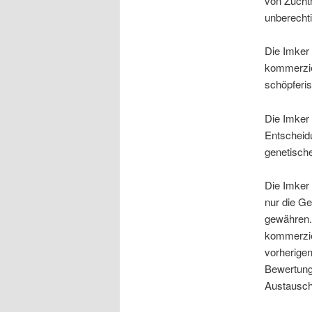
von Zucht
unberechti
Die Imker
kommerzie
schöpferi
Die Imker
Entscheidu
genetisch
Die Imker
nur die G
gewähren.
kommerzie
vorherige
Bewertung,
Austausch 