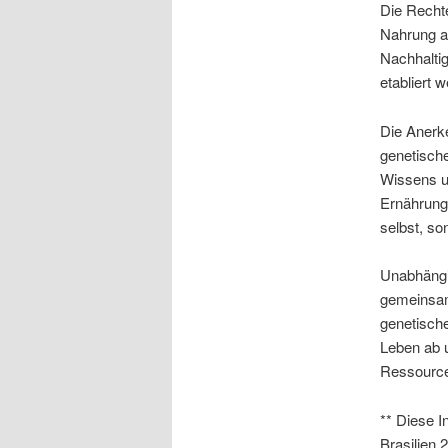
Die Recht
Nahrung a
Nachhaltig
etabliert 
Die Anerke
genetisch
Wissens un
Ernährungs
selbst, s
Unabhängi
gemeinsam
genetische
Leben ab u
Ressourcen
** Diese I
Brasilien 