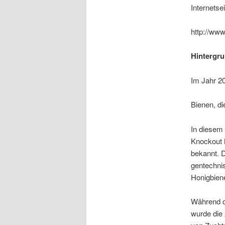
Internetse
http://ww
Hintergr
Im Jahr 20
Bienen, di
In diesem 
Knockout 
bekannt. 
gentechnis
Honigbiene
Während d
wurde die 