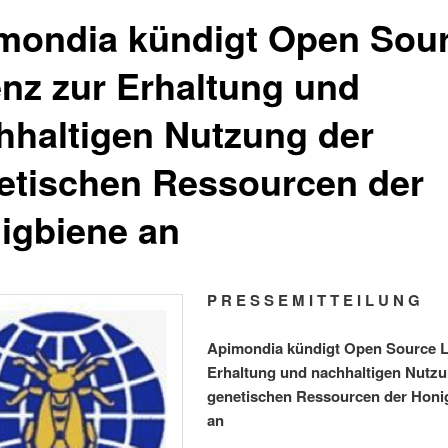
mondia kündigt Open Sou
enz zur Erhaltung und
hhaltigen Nutzung der
etischen Ressourcen der
igbiene an
P R E S S E M I T T E I L U N G
Apimondia kündigt Open Source L
Erhaltung und nachhaltigen Nutzu
genetischen Ressourcen der Honi
an