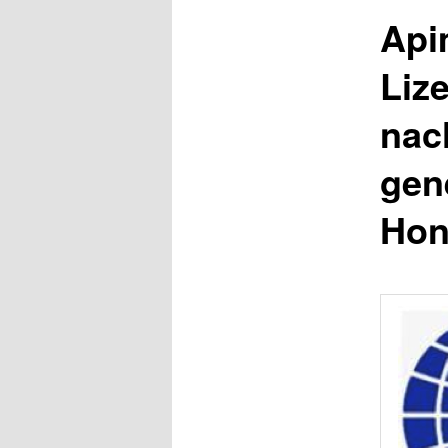
Api
Liz
nac
gen
Hon