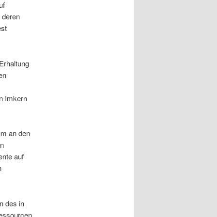
uf
 deren
est
Erhaltung
en
en Imkern
um an den
en
ente auf
n
n des in
 Ressourcen