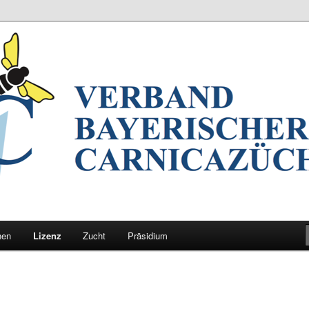
nrasse Carnica in Bayern
rischer Carnicazüchter
nen
Lizenz
Zucht
Präsidium