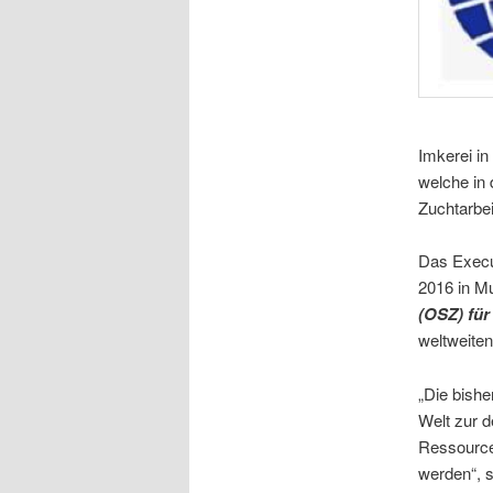
Imkerei in
welche in 
Zuchtarbei
Das Execu
2016 in Mu
(OSZ) für
weltweite
„Die bishe
Welt zur 
Ressourcen
werden“, 