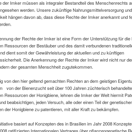
e der Imker müssen als integraler Bestandteil des Menschenrechts a
ngesehen werden. Unsere zukünftige Nahrungsmittelversorgung und
keit hängen davon ab, dass diese Rechte der Imker anerkannt und f
werden.
nnung der Rechte der Imker ist eine Form der Unterstützung für die 
en Ressourcen der Bestäuber und des damit verbundenen traditionell
d dient somit der Gewährleistung der aktuellen und zu künftigen
sicherheit. Die Anerkennung der Rechte der Imker wird nicht nur d
ondern der gesamten Menschheit zugutekommen.
g von den hier geltend gemachten Rechten an dem geistigen Eigent
 von der Bienenzucht seit über 100 Jahren züchterisch behandelt
n Ressourcen der Honigbiene, lehnen die Imker der Welt hiermit Pat
nd beabsichtigen, jeden Versuch, alle oder einen Teil der genetische
 der Honigbiene zu patentieren, mit aller Kraft zu bekämpfen.
nitiative basiert auf Konzepten des in Brasilien im Jahr 2008 Konzepte
2008 ratifizierten Internationalen Vertrages über pflanzengenetische