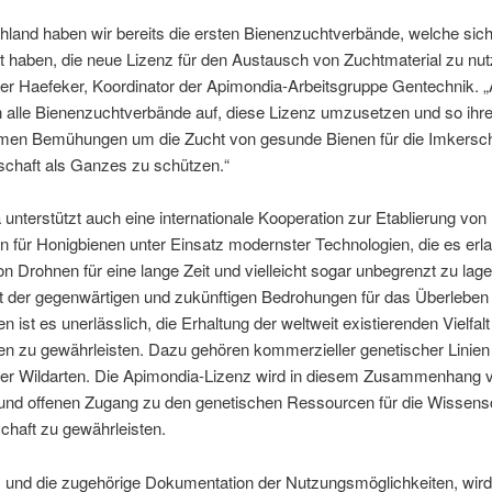
hland haben wir bereits die ersten Bienenzuchtverbände, welche sic
et haben, die neue Lizenz für den Austausch von Zuchtmaterial zu nut
ter Haefeker, Koordinator der Apimondia-Arbeitsgruppe Gentechnik. 
n alle Bienenzuchtverbände auf, diese Lizenz umzusetzen und so ihr
en Bemühungen um die Zucht von gesunde Bienen für die Imkersch
schaft als Ganzes zu schützen.“
unterstützt auch eine internationale Kooperation zur Etablierung von
 für Honigbienen unter Einsatz modernster Technologien, die es erl
 Drohnen für eine lange Zeit und vielleicht sogar unbegrenzt zu lage
t der gegenwärtigen und zukünftigen Bedrohungen für das Überleben
n ist es unerlässlich, die Erhaltung der weltweit existierenden Vielfal
n zu gewährleisten. Dazu gehören kommerzieller genetischer Linien 
er Wildarten. Die Apimondia-Lizenz wird in diesem Zusammenhang 
 und offenen Zugang zu den genetischen Ressourcen für die Wissens
chaft zu gewährleisten.
 und die zugehörige Dokumentation der Nutzungsmöglichkeiten, wird