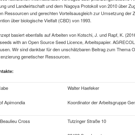
rung und Landwirtschaft und dem Nagoya Protokoll von 2010 über Zu
en Ressourcen und gerechten Vorteilsausgleich zur Umsetzung der Zi
ion über biologische Vielfalt (CBD) von 1993.
zept basiert ebenfalls auf Arbeiten von Kotschi, J. und Rapf, K. (2016
g seeds with an Open Source Seed Licence, Arbeitspapier. AGRECOL
sen. Wir sind dankbar für den unschätzbaren Beitrag zum Thema 
zenzierung genetischer Ressourcen.
takte:
Cabe
Walter Haefeker
 of Apimondia
Koordinator der Arbeitsgruppe Ge
 Beaulieu Cross
Tutzinger Straße 10