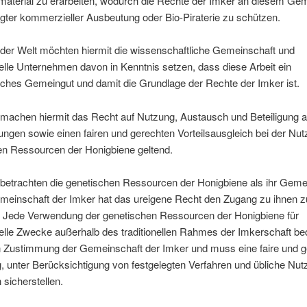
material zu erarbeiten, wodurch die Rechte der Imker an diesem Gem
gter kommerzieller Ausbeutung oder Bio-Piraterie zu schützen.
 der Welt möchten hiermit die wissenschaftliche Gemeinschaft und
lle Unternehmen davon in Kenntnis setzen, dass diese Arbeit ein
sches Gemeingut und damit die Grundlage der Rechte der Imker ist.
 machen hiermit das Recht auf Nutzung, Austausch und Beteiligung 
ngen sowie einen fairen und gerechten Vorteilsausgleich bei der Nut
en Ressourcen der Honigbiene geltend.
 betrachten die genetischen Ressourcen der Honigbiene als ihr Geme
emeinschaft der Imker hat das ureigene Recht den Zugang zu ihnen z
 Jede Verwendung der genetischen Ressourcen der Honigbiene für
lle Zwecke außerhalb des traditionellen Rahmes der Imkerschaft bed
n Zustimmung der Gemeinschaft der Imker und muss eine faire und g
 unter Berücksichtigung von festgelegten Verfahren und übliche Nu
sicherstellen.