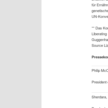
für Ernäh
genetisch
UN-Konvent
** Das Kon
Liberatin
Guggenhau
Source Li
Pressekon
Philip Mc
President
Sherdara,