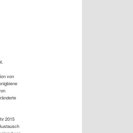
t.
ion von
onigbiene
von
eränderte
ahr 2015
 Austausch