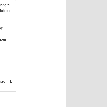
gang zu
ele der
):
.
Open
ntechnik