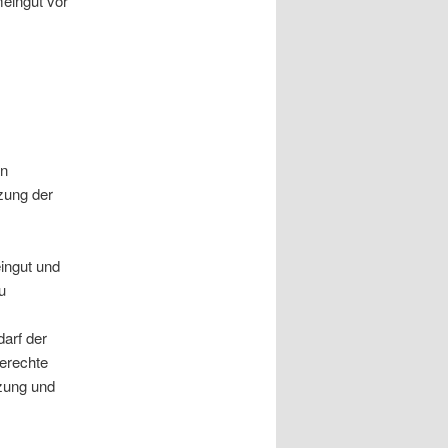
eingut vor
an
zung der
ingut und
u
arf der
erechte
tzung und