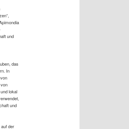
h
zen“,
„Apimondia
e
aft und
auben, das
rn. In
 von
t von
und lokal
verwendet,
chaft und
 auf der