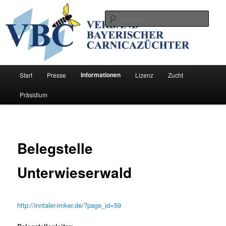
Zum
Förderung der Zucht der Bienenrasse Carnica in Bayern
primären
Such
Inhalt
springen
Verband Bayerischer
Carnicazüchter
Hauptmenü
Informationen
Start
Presse
Lizenz
Zucht
Präsidium
Belegstelle
Unterwieserwald
http://inntaler-imker.de/?page_id=59