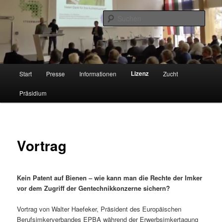
Zum
Förderung der Zucht der Bienenrasse Carnica in Bayern
primären
Such
Inhalt
springen
Verband Bayerischer
Carnicazüchter
Hauptmenü
Lizenz
Start
Presse
Informationen
Zucht
Präsidium
Vortrag
Kein Patent auf Bienen – wie kann man die Rechte der Imker
vor dem Zugriff der Gentechnikkonzerne sichern?
Vortrag von Walter Haefeker, Präsident des Europäischen
Berufsimkerverbandes EPBA während der Erwerbsimkertagung