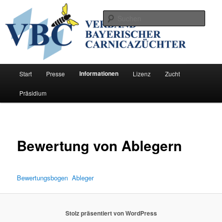
Zum
Förderung der Zucht der Bienenrasse Carnica in Bayern
primären
Such
Inhalt
springen
Verband Bayerischer
Carnicazüchter
Hauptmenü
Informationen
Start
Presse
Lizenz
Zucht
Präsidium
Bewertung von Ablegern
Bewertungsbogen Ableger
Stolz präsentiert von WordPress