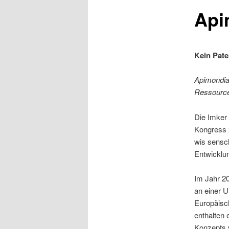
Api
Kein Pate
Apimondia 
Ressource
Die Imker 
Kongress 
wis sensch
Entwicklun
Im Jahr 2
an einer U
Europäisc
enthalten 
Konzepts v