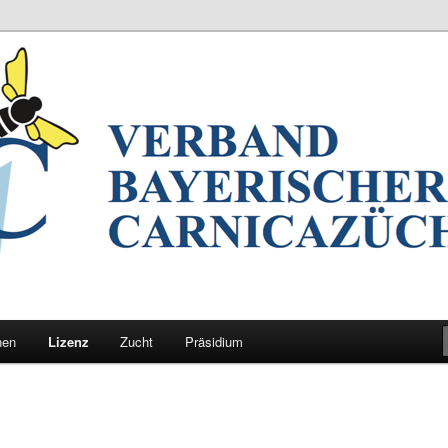
nrasse Carnica in Bayern
rischer Carnicazüchter
nen
Lizenz
Zucht
Präsidium