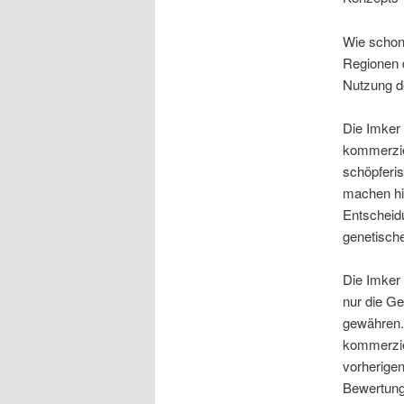
Wie schon 
Regionen 
Nutzung d
Die Imker
kommerzie
schöpferi
machen hi
Entscheidu
genetisch
Die Imker
nur die G
gewähren.
kommerzie
vorherige
Bewertung,