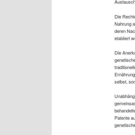
Austausch 
Die Recht
Nahrung a
deren Nach
etabliert 
Die Anerke
genetisch
traditione
Ernährungs
selbst, s
Unabhängi
gemeinsam
behandelte
Patente au
genetische