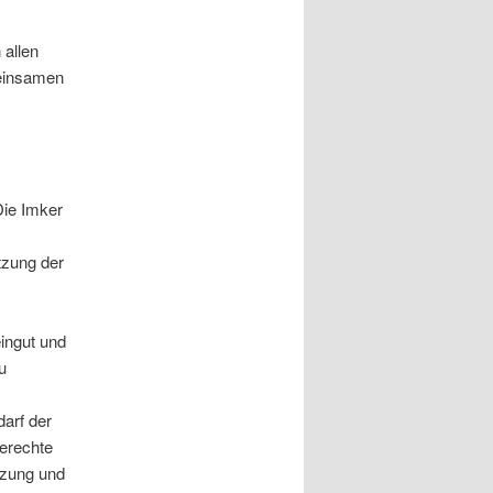
 allen
meinsamen
Die Imker
tzung der
ingut und
u
arf der
erechte
tzung und