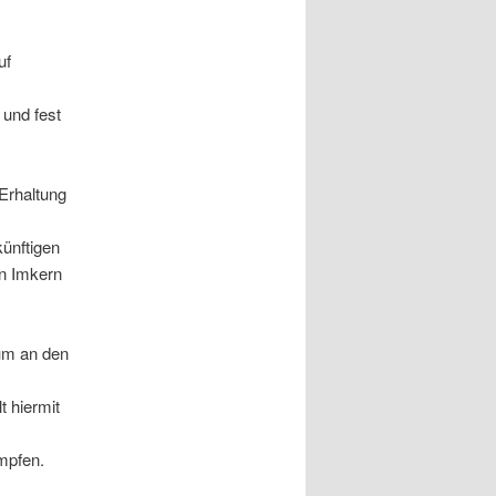
uf
 und fest
Erhaltung
künftigen
en Imkern
um an den
 hiermit
mpfen.