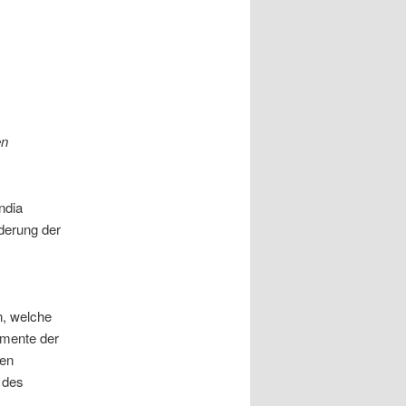
en
ndia
derung der
n, welche
umente der
ten
 des